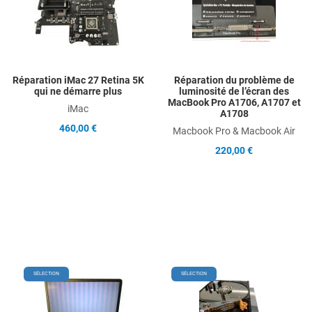
Add to Compare
A
Quick View
Q
Réparation iMac 27 Retina 5K
Réparation du problème de
qui ne démarre plus
luminosité de l’écran des
MacBook Pro A1706, A1707 et
iMac
A1708
460,00 €
Macbook Pro & Macbook Air
220,00 €
Add to Wishlist
Add
SÉLECTION
SÉLECTION
Add to Compare
Ad