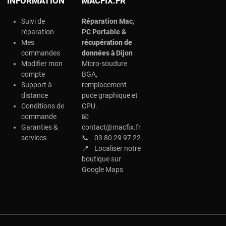
INFORMATION
MACFIX.FR
Suivi de
Réparation Mac,
réparation
PC Portable &
Mes
r
écupération de
commandes
données à
Dijon
Modifier mon
Micro-soudure
compte
BGA,
Support à
remplacement
distance
puce graphique et
Conditions de
CPU.
commande
📧
Garanties &
contact@macfix.fr
services
📞
03 80 29 97 22
📍
Localiser notre
boutique sur
Google Maps