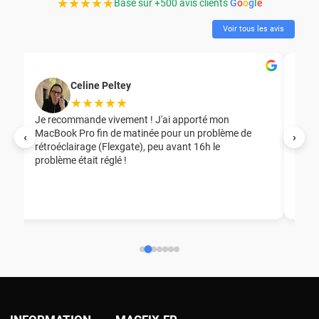
★★★★★
Basé sur +500 avis clients
G
o
o
g
l
e
Voir tous les avis
Celine Peltey
★★★★★
Je recommande vivement ! J'ai apporté mon
MacBook Pro fin de matinée pour un problème de
Mer
‹
›
rétroéclairage (Flexgate), peu avant 16h le
éga
problème était réglé !
nou
nou
aid
ép
ch