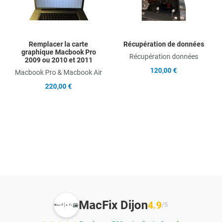
Quick View
Qu
Remplacer la carte
Récupération de données
graphique Macbook Pro
Récupération données
2009 ou 2010 et 2011
120,00 €
Macbook Pro & Macbook Air
220,00 €
MacFix Dijon
4.9
/5