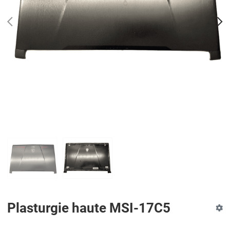
PREV
N
Plasturgie haute MSI-17C5