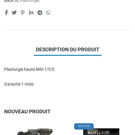
Back to:
Plasturgie
DESCRIPTION DU PRODUIT
Plasturgie haute MSI-17C5
Garantie 1 mois
NOUVEAU PRODUIT
Add to Wishlist
A
SÉLECTION