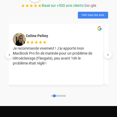
★★★★★
Basé sur +500 avis clients
G
o
o
g
l
e
Voir tous les avis
Celine Peltey
★★★★★
Je recommande vivement ! J'ai apporté mon
MacBook Pro fin de matinée pour un problème de
Mer
‹
›
rétroéclairage (Flexgate), peu avant 16h le
éga
problème était réglé !
nou
nou
aid
ép
ch