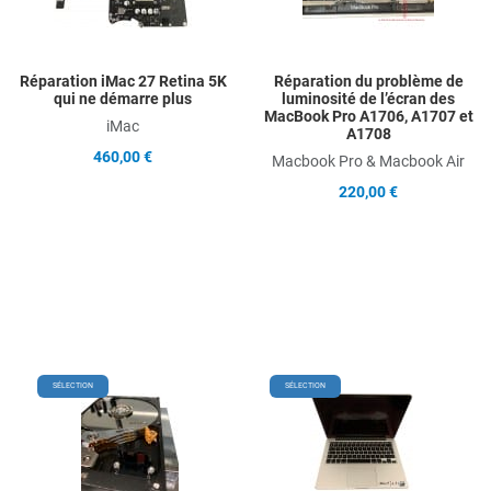
Quick View
Q
Réparation iMac 27 Retina 5K
Réparation du problème de
qui ne démarre plus
luminosité de l’écran des
MacBook Pro A1706, A1707 et
iMac
A1708
460,00 €
Macbook Pro & Macbook Air
220,00 €
Add to Wishlist
Add
SÉLECTION
SÉLECTION
Add to Compare
Ad
Quick View
Qu