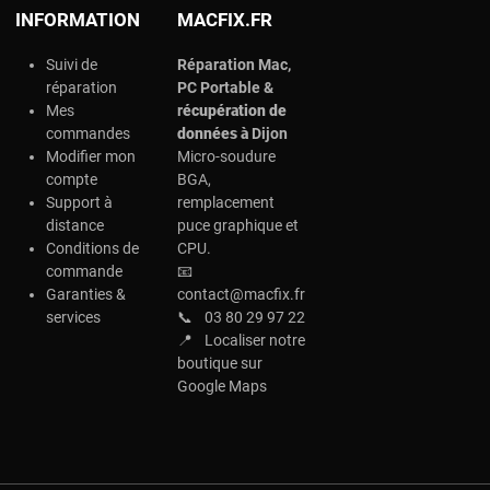
INFORMATION
MACFIX.FR
Suivi de
Réparation Mac,
réparation
PC Portable &
Mes
r
écupération de
commandes
données à
Dijon
Modifier mon
Micro-soudure
compte
BGA,
Support à
remplacement
distance
puce graphique et
Conditions de
CPU.
commande
📧
Garanties &
contact@macfix.fr
services
📞
03 80 29 97 22
📍
Localiser notre
boutique sur
Google Maps