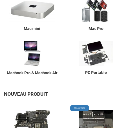
Mac mini
Mac Pro
PC Portable
Macbook Pro & Macbook Air
NOUVEAU PRODUIT
Add to Wishlist
A
SÉLECTION
Add to Compare
A