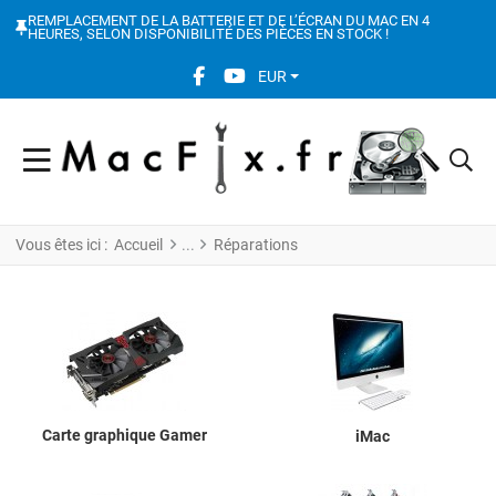
REMPLACEMENT DE LA BATTERIE ET DE L’ÉCRAN DU MAC EN 4
HEURES, SELON DISPONIBILITÉ DES PIÈCES EN STOCK !
FACEBOOK SOCIAL LINK
YOUTUBE SOCIAL LINK
EUR
Vous êtes ici :
Accueil
Réparations
Carte graphique Gamer
iMac