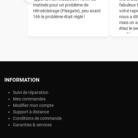
tuation
matinée pour un problème de
fabuleux 
rétroéclairage (Flexgate), peu avant
votre rapi
16h le problème était réglé !
nous a dit
t
mais un a
de la
étiez le s
mon Mac
sur Dijon
e en
énorme ép
de la
recomman
té
notre ent
er la
l et
grâce de
a puce,
INFORMATION
changer
Suivi de réparation
 !
Mes commandes
Modifier mon compte
Support à distance
Conditions de commande
Garanties & services