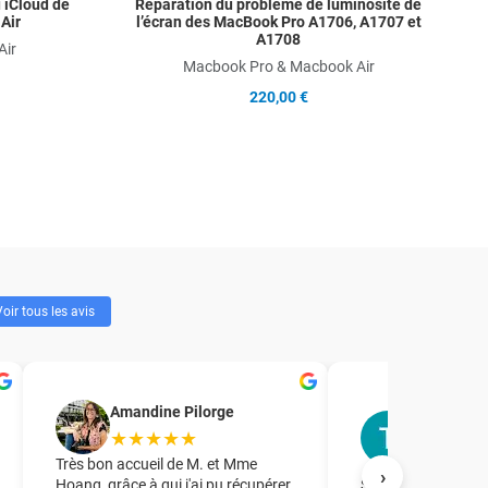
u iCloud de
Réparation du problème de luminosité de
Air
l’écran des MacBook Pro A1706, A1707 et
A1708
Air
Macbook Pro & Macbook Air
220,00 €
oir tous les avis
T.R. Forma
Amandine Pilorge
accompag
★★★★★
★★★★
Très bon accueil de M. et Mme
›
Hoang, grâce à qui j'ai pu récupérer
Société à laquelle j