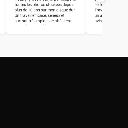
toutes les photos stockées depuis
le clonage d'un dis
plus de 10 ans sur mon disque dur.
Travail parfait en 
Un travail efficace, sérieux et
un accueil de quali
surtout très rapide. Je n'hésiterai
avisés.
pas à faire appel à ce couple si
besoin ! Un grand merci à vous !!