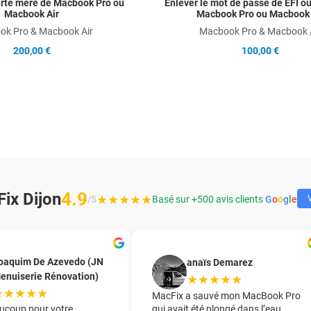
arte mère de Macbook Pro ou
Enlever le mot de passe de EFI o
Macbook Air
Macbook Pro ou Macbook 
k Pro & Macbook Air
Macbook Pro & Macbook 
200,00 €
100,00 €
4.9
ix Dijon
★★★★★
/5
Basé sur +500 avis clients
G
o
o
g
l
e
V
oaquim De Azevedo (JN
anaïs Demarez
enuiserie Rénovation)
★★★★★
★★★★★
MacFix a sauvé mon MacBook Pro
ucoup pour votre
qui avait été plongé dans l’eau