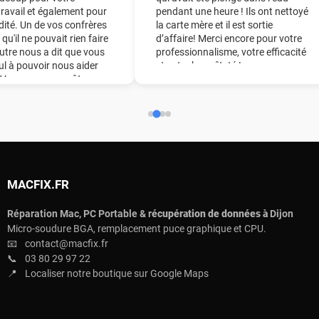
travail et également pour
pendant une heure ! Ils ont nettoyé
dité. Un de vos confrères
la carte mère et il est sortie
 qu'il ne pouvait rien faire
d’affaire! Merci encore pour votre
utre nous a dit que vous
professionnalisme, votre efficacité
eul à pouvoir nous aider
et votre honnêteté !
. Vous nous avez ôter une
ine du pied !! Nous vous
derons chaudement à
ourage.
MACFIX.FR
Réparation Mac, PC Portable & r
écupération de données à
Dijon
Micro-soudure BGA, remplacement puce graphique et CPU.
📧
contact@macfix.fr
📞
03 80 29 97 22
📍
Localiser notre boutique sur Google Maps