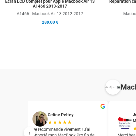
Ecran LCD Complet pour Apple Macbook Air 13
Réparation c
A1466 2013-2017
A1466 - Macbook Air 13 2012-2017
Macboo
289,00 €
MacF
J
Celine Peltey
M
★★★★★
irant le
Je recommande vivement ! J'ai
‹
te mère
apporté mon MacBook Pro fin de
Merci bea