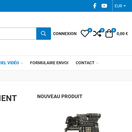
FACEBOOK SOCIAL
YOUTUBE SOC
EUR
0
0
0
My Wishlist
Compare
Votre pani
CONNEXION
0,00 €
IEL VIDÉO
FORMULAIRE ENVOI
CONTACT
MENT
NOUVEAU PRODUIT
A
A