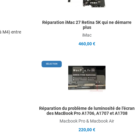
Q
Réparation iMac 27 Retina 5K qui ne démarre
plus
à M4) entre
iMac
460,00 €
A
SÉLECTION
A
Q
Réparation du problème de luminosité de l’écran
des MacBook Pro A1706, A1707 et A1708
Macbook Pro & Macbook Air
220,00 €