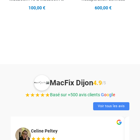
100,00 €
600,00 €
MacFix Dijon
4.9
/5
★★★★★
Basé sur +500 avis clients
G
o
o
g
l
e
Voir tous les avis
Celine Peltey
★★★★★