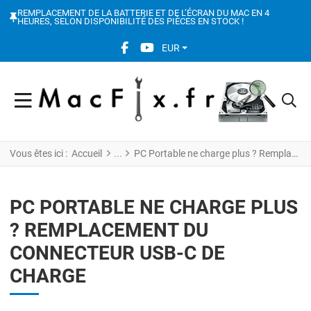
REMPLACEMENT DE LA BATTERIE ET DE L’ÉCRAN DU MAC EN 4
HEURES, SELON DISPONIBILITÉ DES PIÈCES EN STOCK !
FACEBOOK SOCIAL LINK
YOUTUBE SOCIAL LINK
EUR
Vous êtes ici :
Accueil
PC Portable ne charge plus ? Remplacement du connecteur USB-C de charge
PC PORTABLE NE CHARGE PLUS
? REMPLACEMENT DU
CONNECTEUR USB-C DE
CHARGE