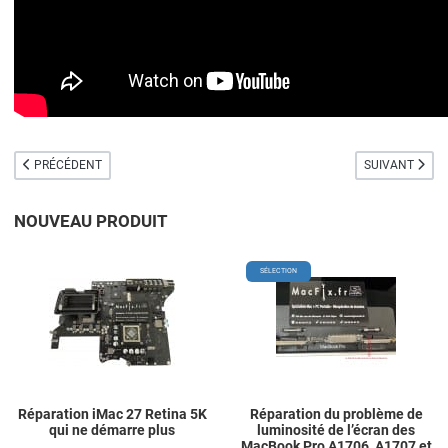
ARTICLE PRÉCÉDENT : RÉPARATION IMAC 27 RETINA 5K A2115 (2020) QUI 
ARTICLE SUIV
PRÉCÉDENT
SUIVANT
NOUVEAU PRODUIT
Add to Wishlist
A
SÉLECTION
Add to Compare
A
Quick View
Q
Réparation iMac 27 Retina 5K
Réparation du problème de
qui ne démarre plus
luminosité de l’écran des
MacBook Pro A1706, A1707 et