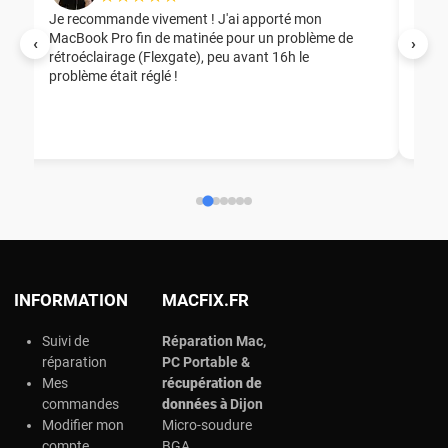
Je recommande vivement ! J'ai apporté mon
MacBook Pro fin de matinée pour un problème de
Mer
‹
›
rétroéclairage (Flexgate), peu avant 16h le
éga
problème était réglé !
nou
nou
aid
ép
ch
INFORMATION
MACFIX.FR
Suivi de
Réparation Mac,
réparation
PC Portable &
Mes
r
écupération de
commandes
données à
Dijon
Modifier mon
Micro-soudure
compte
BGA,