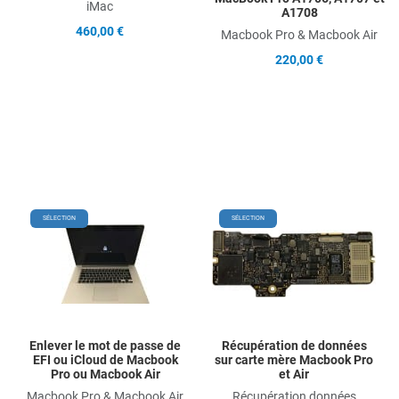
iMac
A1708
460,00 €
Macbook Pro & Macbook Air
220,00 €
Add to Wishlist
Add
SÉLECTION
SÉLECTION
Add to Compare
Ad
Quick View
Qu
Enlever le mot de passe de
Récupération de données
EFI ou iCloud de Macbook
sur carte mère Macbook Pro
Pro ou Macbook Air
et Air
Macbook Pro & Macbook Air
Récupération données