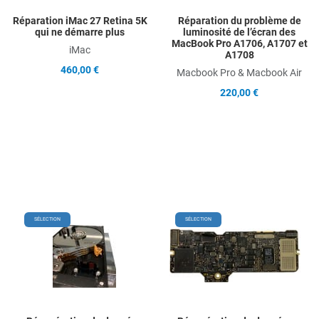
Réparation iMac 27 Retina 5K
Réparation du problème de
qui ne démarre plus
luminosité de l’écran des
MacBook Pro A1706, A1707 et
iMac
A1708
460,00 €
Macbook Pro & Macbook Air
220,00 €
Add to Wishlist
Add
SÉLECTION
SÉLECTION
Add to Compare
Ad
Quick View
Qu