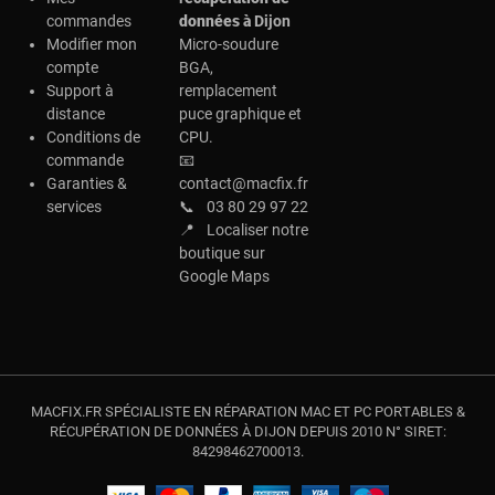
commandes
données à
Dijon
Modifier mon
Micro-soudure
compte
BGA,
Support à
remplacement
distance
puce graphique et
Conditions de
CPU.
commande
📧
Garanties &
contact@macfix.fr
services
📞
03 80 29 97 22
📍
Localiser notre
boutique sur
Google Maps
MACFIX.FR SPÉCIALISTE EN RÉPARATION MAC ET PC PORTABLES &
RÉCUPÉRATION DE DONNÉES À DIJON DEPUIS 2010 N° SIRET:
84298462700013.