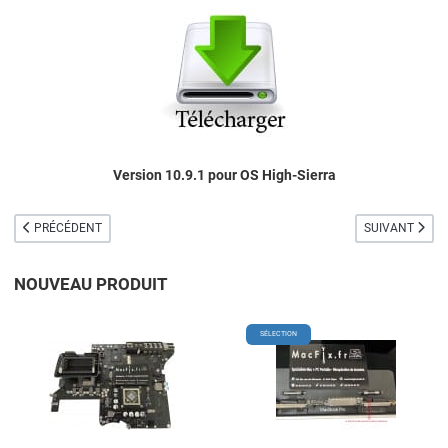
Version 10.9.1 pour OS High-Sierra
ARTICLE PRÉCÉDENT : INDICATEUR DE VERROUILLAGE DES MAJUSCULES
ARTICLE SUIVA
PRÉCÉDENT
SUIVANT
NOUVEAU PRODUIT
Add to Wishlist
A
SÉLECTION
Add to Compare
A
Quick View
Q