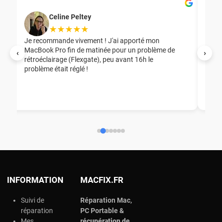
Celine Peltey
★★★★★
Je recommande vivement ! J'ai apporté mon
MacBook Pro fin de matinée pour un problème de
Mer
‹
›
rétroéclairage (Flexgate), peu avant 16h le
éga
problème était réglé !
nou
nou
aid
ép
ch
INFORMATION
MACFIX.FR
Suivi de
Réparation Mac,
réparation
PC Portable &
Mes
r
écupération de