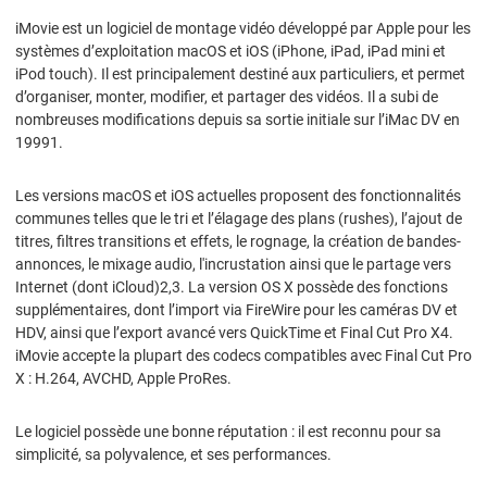
iMovie est un logiciel de montage vidéo développé par Apple pour les
systèmes d’exploitation macOS et iOS (iPhone, iPad, iPad mini et
iPod touch). Il est principalement destiné aux particuliers, et permet
d’organiser, monter, modifier, et partager des vidéos. Il a subi de
nombreuses modifications depuis sa sortie initiale sur l’iMac DV en
19991.
Les versions macOS et iOS actuelles proposent des fonctionnalités
communes telles que le tri et l’élagage des plans (rushes), l’ajout de
titres, filtres transitions et effets, le rognage, la création de bandes-
annonces, le mixage audio, l'incrustation ainsi que le partage vers
Internet (dont iCloud)2,3. La version OS X possède des fonctions
supplémentaires, dont l’import via FireWire pour les caméras DV et
HDV, ainsi que l’export avancé vers QuickTime et Final Cut Pro X4.
iMovie accepte la plupart des codecs compatibles avec Final Cut Pro
X : H.264, AVCHD, Apple ProRes.
Le logiciel possède une bonne réputation : il est reconnu pour sa
simplicité, sa polyvalence, et ses performances.