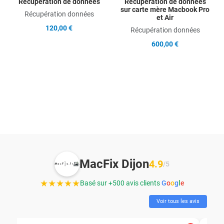
Récupération de données
Récupération de données
sur carte mère Macbook Pro
Récupération données
et Air
120,00 €
Récupération données
600,00 €
MacFix Dijon
4.9
/5
★★★★★
Basé sur +500 avis clients
G
o
o
g
l
e
Voir tous les avis