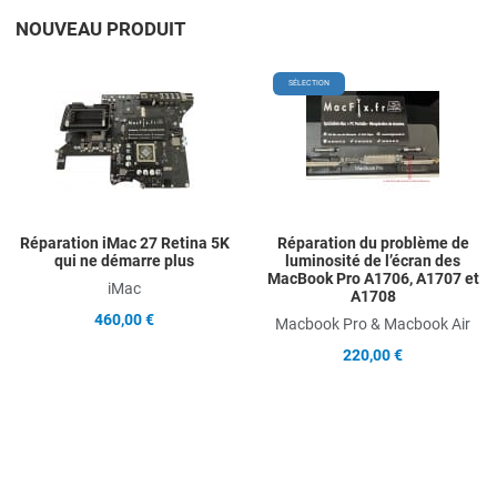
NOUVEAU PRODUIT
Add to Wishlist
A
SÉLECTION
Add to Compare
A
Quick View
Q
Réparation iMac 27 Retina 5K
Réparation du problème de
qui ne démarre plus
luminosité de l’écran des
MacBook Pro A1706, A1707 et
iMac
A1708
460,00 €
Macbook Pro & Macbook Air
220,00 €