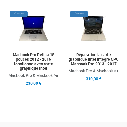
Add to Wishlist
Add
SÉLECTION
SÉLECTION
Add to Compare
Ad
Quick View
Qu
Macbook Pro Retina 15
Réparation la carte
pouces 2012 - 2016
graphique Intel intégré CPU
fonctionne avec carte
Macbook Pro 2013 - 2017
graphique Intel
Macbook Pro & Macbook Air
Macbook Pro & Macbook Air
310,00 €
230,00 €