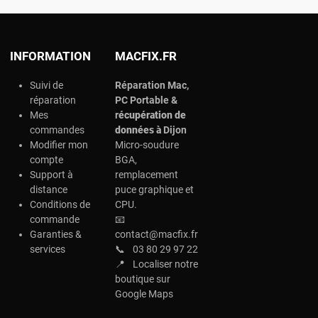
INFORMATION
MACFIX.FR
Suivi de
Réparation Mac,
réparation
PC Portable &
Mes
r
écupération de
commandes
données à
Dijon
Modifier mon
Micro-soudure
compte
BGA,
Support à
remplacement
distance
puce graphique et
Conditions de
CPU.
commande
📧
Garanties &
contact@macfix.fr
services
📞
03 80 29 97 22
📍
Localiser notre
boutique sur
Google Maps