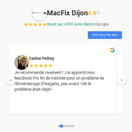
MacFix Dijon
4.9
/5
★★★★★
Basé sur +500 avis clients
G
o
o
g
l
e
Voir tous les avis
Celine Peltey
★★★★★
Je recommande vivement ! J'ai apporté mon
MacBook Pro fin de matinée pour un problème de
Mer
‹
›
rétroéclairage (Flexgate), peu avant 16h le
éga
problème était réglé !
nou
nou
aid
ép
ch