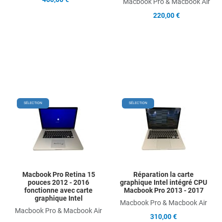
Macbook Pro & Macbook Air
220,00 €
Add to Wishlist
Add
SÉLECTION
SÉLECTION
Add to Compare
Ad
Quick View
Qu
Macbook Pro Retina 15
Réparation la carte
pouces 2012 - 2016
graphique Intel intégré CPU
fonctionne avec carte
Macbook Pro 2013 - 2017
graphique Intel
Macbook Pro & Macbook Air
Macbook Pro & Macbook Air
310,00 €