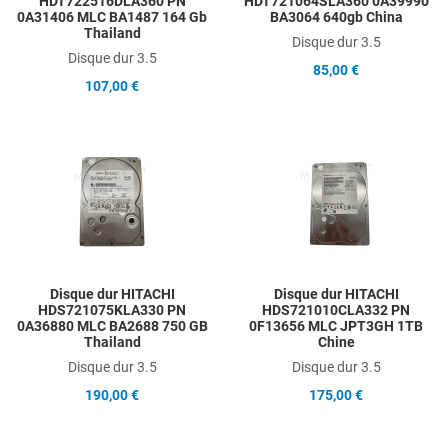
HDT722516DLA360 PN
HDT721064SLA360 0A39990
0A31406 MLC BA1487 164 Gb
BA3064 640gb China
Thailand
Disque dur 3.5
Disque dur 3.5
85,00 €
107,00 €
Add to Wishlist
A
Add to Compare
A
Quick View
Q
Disque dur HITACHI
Disque dur HITACHI
HDS721075KLA330 PN
HDS721010CLA332 PN
0A36880 MLC BA2688 750 GB
0F13656 MLC JPT3GH 1TB
Thailand
Chine
Disque dur 3.5
Disque dur 3.5
190,00 €
175,00 €