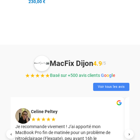
230,00 €
MacFix Dijon
4.9
/5
★★★★★
Basé sur +500 avis clients
G
o
o
g
l
e
Voir tous les avis
Celine Peltey
★★★★★
Je recommande vivement ! J'ai apporté mon
MacBook Pro fin de matinée pour un problème de
Mer
‹
›
rétroéclairage (Flexgate), peu avant 16h le
éga