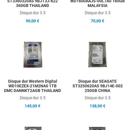
ST3360320AS 9BJT3J-622
WD1600AAJS-00L7A0 160GB
360GB THAILAND
MALAYSIA
Disque dur 3.5
Disque dur 3.5
90,00 €
70,00 €
Add to Wishlist
A
Add to Compare
A
Quick View
Q
Disque dur Western Digital
Disque dur SEAGATE
WD10EZEX-21M2NA0 1TB
ST3250620AS 9BJ14E-002
DMC DANNKT2AGB THAILAND
250GB CHINA
Disque dur 3.5
Disque dur 3.5
145,00 €
138,00 €
Add to Wishlist
A