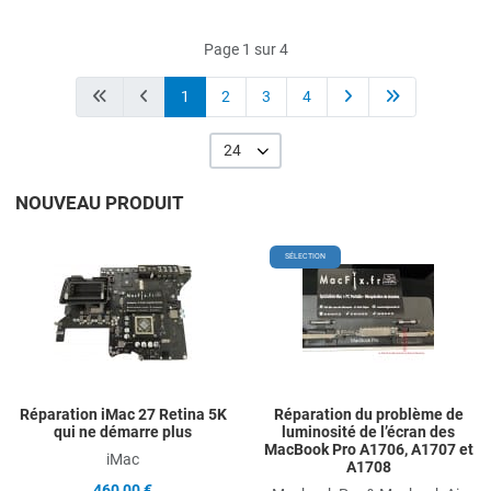
Page 1 sur 4
1
2
3
4
24
NOUVEAU PRODUIT
Add to Wishlist
A
SÉLECTION
Add to Compare
A
Quick View
Q
Réparation iMac 27 Retina 5K
Réparation du problème de
qui ne démarre plus
luminosité de l’écran des
MacBook Pro A1706, A1707 et
iMac
A1708
460,00 €