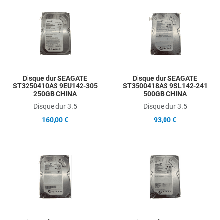
Add to Wishlist
A
Add to Compare
A
Quick View
Q
Disque dur SEAGATE
Disque dur SEAGATE
ST3250410AS 9EU142-305
ST3500418AS 9SL142-241
250GB CHINA
500GB CHINA
Disque dur 3.5
Disque dur 3.5
160,00 €
93,00 €
Add to Wishlist
A
Add to Compare
A
Quick View
Q