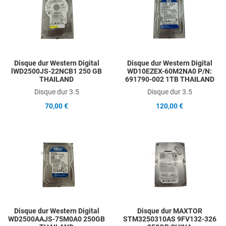
Add to Compare
A
Quick View
Q
Disque dur Western Digital
Disque dur Western Digital
lWD2500JS-22NCB1 250 GB
WD10EZEX-60M2NA0 P/N:
THAILAND
691790-002 1TB THAILAND
Disque dur 3.5
Disque dur 3.5
70,00 €
120,00 €
Add to Wishlist
A
Add to Compare
A
Quick View
Q
Disque dur Western Digital
Disque dur MAXTOR
WD2500AAJS-75M0A0 250GB
STM3250310AS 9FV132-326