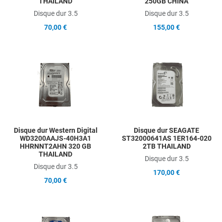
THAILAND
250GB CHINA
Disque dur 3.5
Disque dur 3.5
70,00 €
155,00 €
Add to Wishlist
A
Add to Compare
A
Quick View
Q
Disque dur Western Digital
Disque dur SEAGATE
WD3200AAJS-40H3A1
ST32000641AS 1ER164-020
HHRNNT2AHN 320 GB
2TB THAILAND
THAILAND
Disque dur 3.5
Disque dur 3.5
170,00 €
70,00 €
Add to Wishlist
A