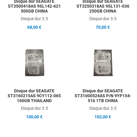
Disque dur SEAGATE
Disque dur SEAGATE
ST3500418AS 9SL142-621
ST3250318AS 9SL131-036
500GB CHINA
250GB CHINA
Disque dur 3.5
Disque dur 3.5
68,00 €
70,00 €
Add to Wishlist
A
Add to Compare
A
Quick View
Q
Disque dur SEAGATE
Disque dur SEAGATE
ST3160215AS 9CY112-065
ST31000524AS P/N 9YP154-
160GB THAILAND
516 1TB CHINA
Disque dur 3.5
Disque dur 3.5
100,00 €
102,00 €
Add to Wishlist
A