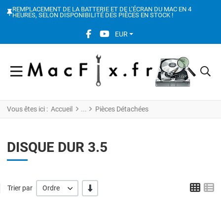
REMPLACEMENT DE LA BATTERIE ET DE L’ÉCRAN DU MAC EN 4
HEURES, SELON DISPONIBILITÉ DES PIÈCES EN STOCK !
FACEBOOK SOCIAL LINK
YOUTUBE SOCIAL LINK
EUR
Vous êtes ici :
Accueil
Pièces Détachées
DISQUE DUR 3.5
Grid
L
' -/+'
Trier par
Ordre