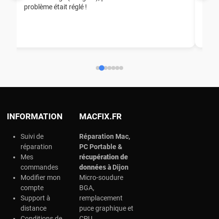
problème était réglé !
nou
nou
aid
ép
ch
INFORMATION
MACFIX.FR
Suivi de
Réparation Mac,
réparation
PC Portable &
Mes
r
écupération de
commandes
données à
Dijon
Modifier mon
Micro-soudure
compte
BGA,
Support à
remplacement
distance
puce graphique et
Conditions de
CPU.