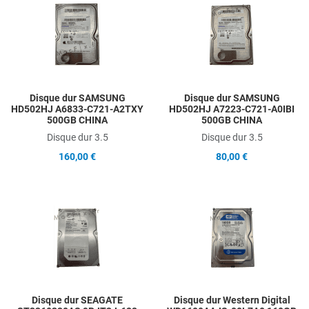
Add to Compare
A
Quick View
Q
Disque dur SAMSUNG
Disque dur SAMSUNG
HD502HJ A6833-C721-A2TXY
HD502HJ A7223-C721-A0IBI
500GB CHINA
500GB CHINA
Disque dur 3.5
Disque dur 3.5
160,00 €
80,00 €
Add to Wishlist
A
Add to Compare
A
Quick View
Q
Disque dur SEAGATE
Disque dur Western Digital